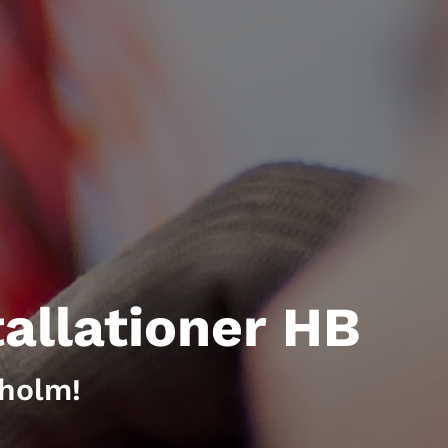
allationer HB
kholm!