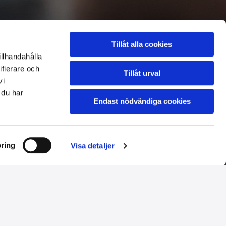
Tillåt alla cookies
illhandahålla
ifierare och
Tillåt urval
vi
 du har
Endast nödvändiga cookies
ring
Visa detaljer
Kontakta oss
avsett om du vill veta mer om våra tjänster,