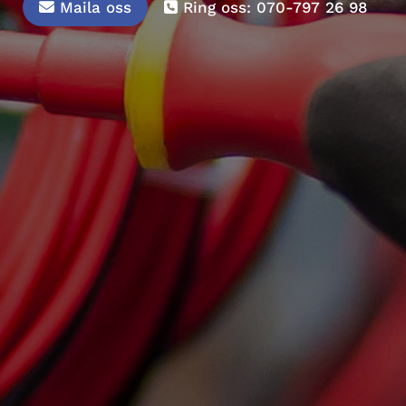
Maila oss
Ring oss:
070-797 26 98