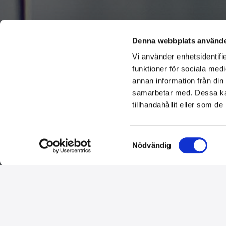
Denna webbplats använde
Vi använder enhetsidentifie
funktioner för sociala medi
annan information från din
samarbetar med. Dessa kan
tillhandahållit eller som d
Samtyckesval
Nödvändig
Om oss
Vi är övertygande om att vi är det bästa valet